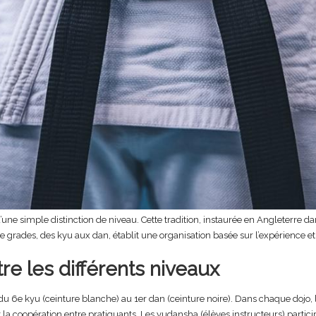
u’une simple distinction de niveau. Cette tradition, instaurée en Angleterre 
e grades, des kyu aux dan, établit une organisation basée sur l’expérience et 
re les différents niveaux
u 6e kyu (ceinture blanche) au 1er dan (ceinture noire). Dans chaque dojo, l
a coopération entre pratiquants. Les yudansha (élèves instructeurs) partici