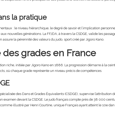
ans la pratique
ntaux : le niveau hiérarchique, le degré de savoir et l’implication personne
 aux nouvelles générations. La FFJDA, à travers la CSDGE, valide les passages
 assure la pérennité des valeurs du judo, sport créé par Jigoro Kano.
lle des grades en France
tion riche, initiée par Jigoro Kano en 1886. La progression démarre à la cein
stricts, où chaque grade représente un niveau précis de compétences.
DGE
cialisée des Dans et Grades Équivalents (CSDGE), supervise l’attribution de
 un examen devant la CSDGE. Le judo français compte près de 38 000 ceinture
comme illustré par Henri Courtine, unique Français ayant atteint le 10e dan