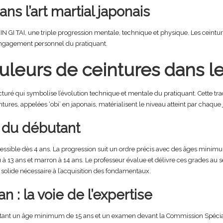
s l’art martial japonais
HIN GI TAI, une triple progression mentale, technique et physique. Les ceint
l’engagement personnel du pratiquant.
uleurs de ceintures dans l
uré qui symbolise l’évolution technique et mentale du pratiquant. Cette trad
tures, appelées ‘obi’ en japonais, matérialisent le niveau atteint par chaque
s du débutant
sible dès 4 ans. La progression suit un ordre précis avec des âges minimum
eu à 13 ans et marron à 14 ans. Le professeur évalue et délivre ces grades au 
 solide nécessaire à l’acquisition des fondamentaux.
n : la voie de l’expertise
sitant un âge minimum de 15 ans et un examen devant la Commission Spécia