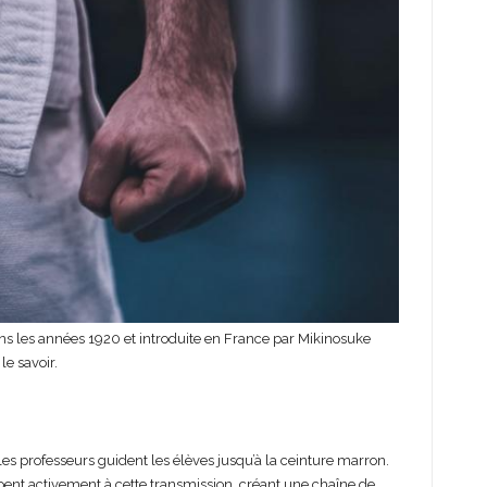
dans les années 1920 et introduite en France par Mikinosuke
le savoir.
es professeurs guident les élèves jusqu’à la ceinture marron.
pent activement à cette transmission, créant une chaîne de