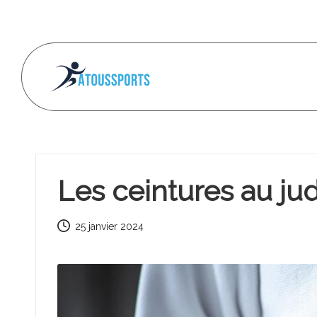
Skip
to
content
A
t
o
Les ceintures au ju
u
s
25 janvier 2024
s
p