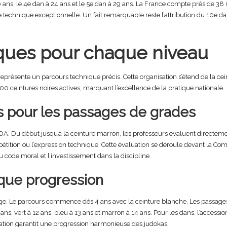
0 ans, le 4e dan à 24 ans et le 5e dan à 29 ans. La France compte près de 38 
technique exceptionnelle. Un fait remarquable reste l’attribution du 10e dan 
ques pour chaque niveau
présente un parcours technique précis. Cette organisation s’étend de la ceint
0 ceintures noires actives, marquant l’excellence de la pratique nationale.
s pour les passages de grades
A. Du début jusqu’à la ceinture marron, les professeurs évaluent directement
mpétition ou l’expression technique. Cette évaluation se déroule devant la 
du code moral et l’investissement dans la discipline.
que progression
 l’âge. Le parcours commence dès 4 ans avec la ceinture blanche. Les passages
ans, vert à 12 ans, bleu à 13 ans et marron à 14 ans. Pour les dans, l’access
isation garantit une progression harmonieuse des judokas.