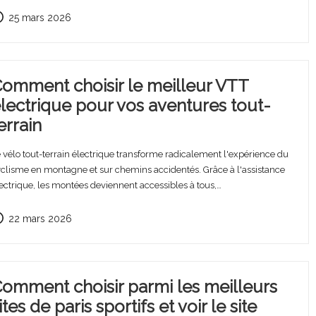
25 mars 2026
omment choisir le meilleur VTT
lectrique pour vos aventures tout-
errain
 vélo tout-terrain électrique transforme radicalement l'expérience du
clisme en montagne et sur chemins accidentés. Grâce à l'assistance
ectrique, les montées deviennent accessibles à tous,…
22 mars 2026
omment choisir parmi les meilleurs
ites de paris sportifs et voir le site