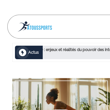
Skip
to
content
A
t
foot ⚽️ : enjeux et réalités du pouvoir des intermédiaires sur 
Actus
o
u
s
s
p