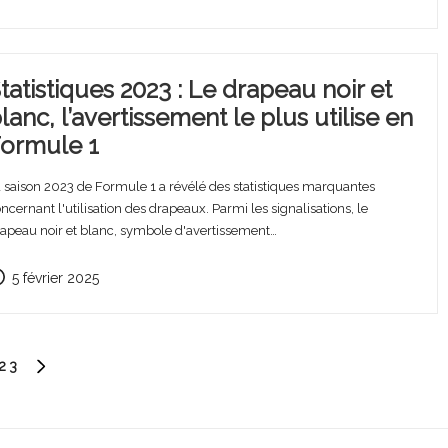
tatistiques 2023 : Le drapeau noir et
lanc, l’avertissement le plus utilise en
ormule 1
 saison 2023 de Formule 1 a révélé des statistiques marquantes
ncernant l'utilisation des drapeaux. Parmi les signalisations, le
apeau noir et blanc, symbole d'avertissement…
5 février 2025
2
3
NEXT
PAGE