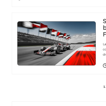
S
b
F
La
co
dr
Pagination
1
des