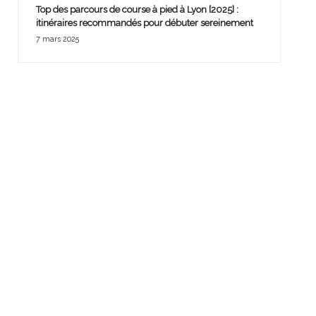
Top des parcours de course à pied à Lyon [2025] :
itinéraires recommandés pour débuter sereinement
7 mars 2025