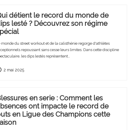
ui détient le record du monde de
ips lesté ? Découvrez son régime
pécial
 monde du street workout et de la calisthénie regorge d'athlètes
ceptionnels repoussant sans cesse leurs limites. Dans cette discipline
ectaculaire, les dips lestés représentent…
2 mai 2025
lessures en serie : Comment les
bsences ont impacte le record de
uts en Ligue des Champions cette
aison