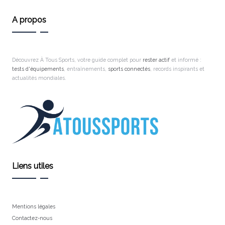
A propos
Découvrez À Tous Sports, votre guide complet pour
rester actif
et informé :
tests d'équipements
, entraînements,
sports connectés
, records inspirants et
actualités mondiales.
Liens utiles
Mentions légales
Contactez-nous