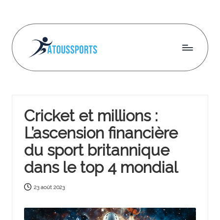
Skip
to
content
A
t
o
Cricket et millions :
u
L’ascension financière
s
du sport britannique
s
dans le top 4 mondial
p
o
23 août 2023
r